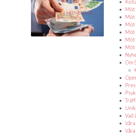
ELIN
Koll
Distriktsköterska
Möt 
SAMMA JOBB MED (O)LIKA
Möt 
LÖNER
Möt 
Möt 
Möt s
Möt 
Nyhe
Om S
Oper
Pres
Psyk
Träf
Unik
Vad 
Våra
Våra 