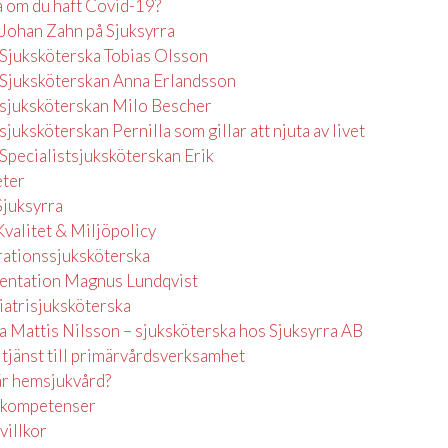
a om du haft Covid-19?
Johan Zahn på Sjuksyrra
Sjuksköterska Tobias Olsson
Sjuksköterskan Anna Erlandsson
sjuksköterskan Milo Bescher
juksköterskan Pernilla som gillar att njuta av livet
Specialistsjuksköterskan Erik
ter
juksyrra
Kvalitet & Miljöpolicy
ationssjuksköterska
entation Magnus Lundqvist
iatrisjuksköterska
fa Mattis Nilsson – sjuksköterska hos Sjuksyrra AB
 tjänst till primärvårdsverksamhet
är hemsjukvård?
 kompetenser
villkor