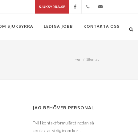
SJUKSYRRA.SE
Facebook
+46(0)704418085
info@sjuksyrra.se
OM SJUKSYRRA
LEDIGA JOBB
KONTAKTA OSS
Hem
/
Sitemap
JAG BEHÖVER PERSONAL
Fyll i kontaktformuläret nedan så
kontaktar vi dig inom kort!