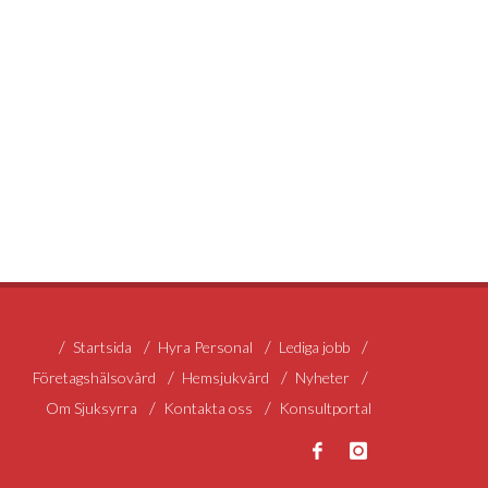
Startsida
Hyra Personal
Lediga jobb
Företagshälsovård
Hemsjukvård
Nyheter
Om Sjuksyrra
Kontakta oss
Konsultportal