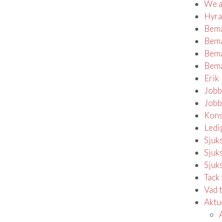
We a
Hyra
Bema
Bema
Bema
Bema
Erik
Jobb
Jobb
Kons
Ledi
Sjuk
Sjuks
Sjuk
Tack 
Vad 
Aktu