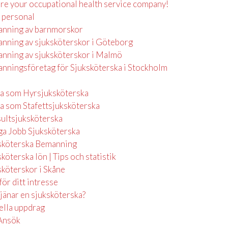
re your occupational health service company!
 personal
nning av barnmorskor
nning av sjuksköterskor i Göteborg
nning av sjuksköterskor i Malmö
nningsföretag för Sjuksköterska i Stockholm
a som Hyrsjuksköterska
a som Stafettsjuksköterska
ultsjuksköterska
ga Jobb Sjuksköterska
sköterska Bemanning
köterska lön | Tips och statistik
sköterskor i Skåne
för ditt intresse
tjänar en sjuksköterska?
ella uppdrag
Ansök