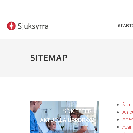
START
SITEMAP
Star
SÖK EFTER
Ambu
Anes
AKTUELLA UPPDRAG!
Avan