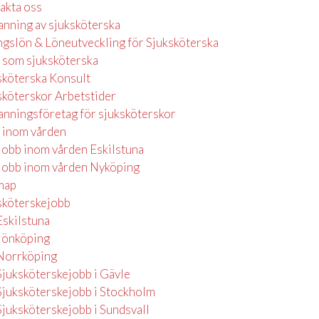
akta oss
nning av sjuksköterska
ngslön & Löneutveckling för Sjuksköterska
 som sjuksköterska
sköterska Konsult
sköterskor Arbetstider
nningsföretag för sjuksköterskor
 inom vården
Jobb inom vården Eskilstuna
Jobb inom vården Nyköping
map
sköterskejobb
Eskilstuna
Jönköping
Norrköping
Sjuksköterskejobb i Gävle
Sjuksköterskejobb i Stockholm
Sjuksköterskejobb i Sundsvall