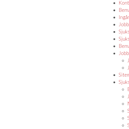
Kont
Bema
Ingå
Jobb
Sjuk
Sjuk
Bema
Jobb
Site
Sjuk