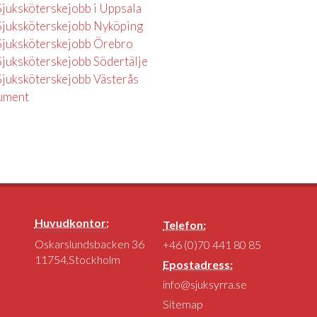
Sjuksköterskejobb i Uppsala
Sjuksköterskejobb Nyköping
Sjuksköterskejobb Örebro
Sjuksköterskejobb Södertälje
Sjuksköterskejobb Västerås
ument
Huvudkontor:
Telefon:
Oskarslundsbacken 36
+46 (0)70 441 80 85
11754,Stockholm
Epostadress:
info@sjuksyrra.se
Sitemap