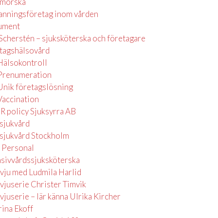
morska
nningsföretag inom vården
ument
 Scherstén – sjuksköterska och företagare
tagshälsovård
Hälsokontroll
Prenumeration
Unik företagslösning
Vaccination
tt jag tog klivet och
"Att arbeta som konsult är inte svårt
"Friheten 
 policy Sjuksyrra AB
os Sjuksyrra. Jag har
när man jobbar för Sjuksyrra, då
och hur myc
jukvård
med min konsultchef
kontakten med sin egna
lockar."
jukvård Stockholm
erkoppling och de
konsultansvarig funkar utmärkt och
ERIK
 Personal
a under hela
genomsyras av engagemang.”
Sjuksköters
nsivvårdssjuksköterska
yrra är ett bolag som
MILLAN
rvju med Ludmila Harlid
ersonal. Jag ser
Ambulanssjuksköterska
rvjuserie Christer Timvik
 mitt nästa uppdrag
vjuserie – lär känna Ulrika Kircher
rina Ekoff