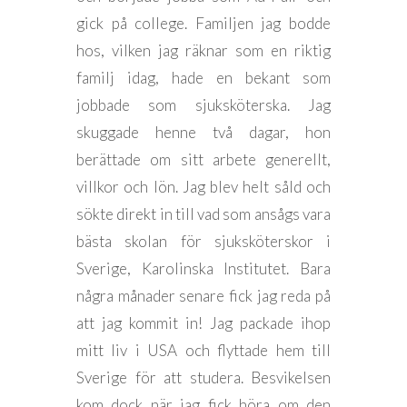
gick på college. Familjen jag bodde
hos, vilken jag räknar som en riktig
familj idag, hade en bekant som
jobbade som sjuksköterska. Jag
skuggade henne två dagar, hon
berättade om sitt arbete generellt,
villkor och lön. Jag blev helt såld och
sökte direkt in till vad som ansågs vara
bästa skolan för sjuksköterskor i
Sverige, Karolinska Institutet. Bara
några månader senare fick jag reda på
att jag kommit in! Jag packade ihop
mitt liv i USA och flyttade hem till
Sverige för att studera. Besvikelsen
kom dock när jag fick höra om den