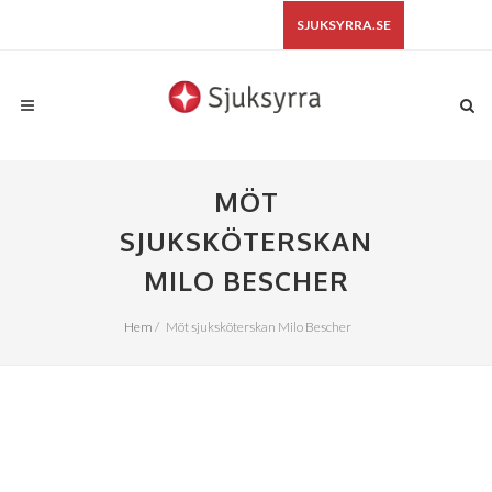
SJUKSYRRA.SE
MÖT
SJUKSKÖTERSKAN
MILO BESCHER
Hem
/
Möt sjuksköterskan Milo Bescher