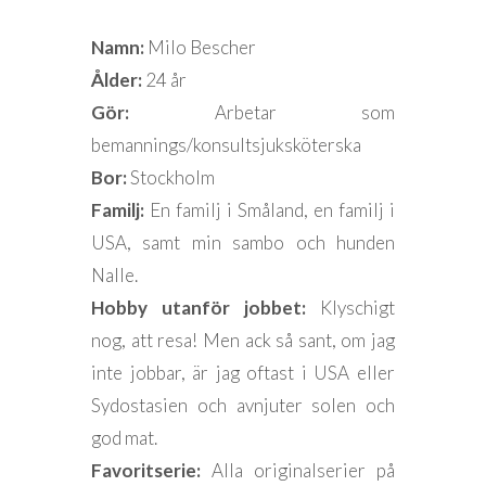
Namn:
Milo Bescher
Ålder:
24 år
Gör:
Arbetar som
bemannings/konsultsjuksköterska
Bor:
Stockholm
Familj:
En familj i Småland, en familj i
USA, samt min sambo och hunden
Nalle.
Hobby utanför jobbet:
Klyschigt
nog, att resa! Men ack så sant, om jag
inte jobbar, är jag oftast i USA eller
Sydostasien och avnjuter solen och
god mat.
Favoritserie:
Alla originalserier på