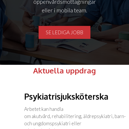
öppenvårdsmottagningar
eller i mobila team.
SE LEDIGA JOBB
Aktuella uppdrag
Psykiatrisjuksköterska
Arbetet kan handla
om akutvård, rehabilitering, äldrepsykiatri, barn-
och ungdomspsykiatri eller