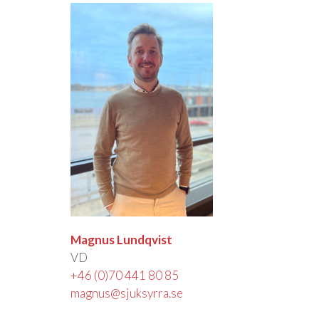
Magnus Lundqvist
VD
+46 (0)70 441 80 85
magnus@sjuksyrra.se