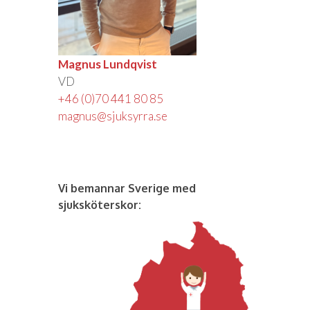
Magnus Lundqvist
VD
+46 (0)70 441 80 85
magnus@sjuksyrra.se
Vi bemannar Sverige med
sjuksköterskor: