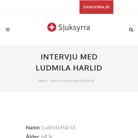
SJUKSYRRA.SE
INTERVJU MED
LUDMILA HARLID
Hem
/
Intervju med Ludmila Harlid
Namn
: Ludmila Harlid
Ålder
: 64 år