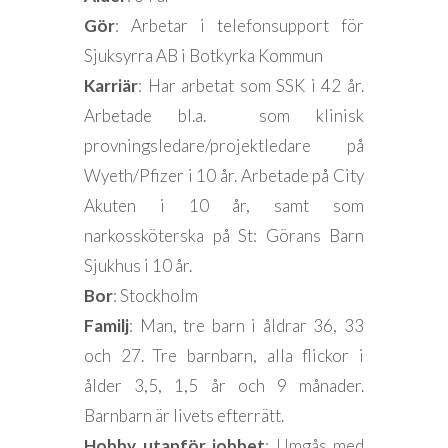
Gör
: Arbetar i telefonsupport för
Sjuksyrra AB i Botkyrka Kommun
Karriär
: Har arbetat som SSK i 42 år.
Arbetade bl.a. som klinisk
provningsledare/projektledare på
Wyeth/Pfizer i 10 år. Arbetade på City
Akuten i 10 år, samt som
narkossköterska på St: Görans Barn
Sjukhus i 10 år.
Bor
: Stockholm
Familj
: Man, tre barn i åldrar 36, 33
och 27. Tre barnbarn, alla flickor i
ålder 3,5, 1,5 år och 9 månader.
Barnbarn är livets efterrätt.
Hobby utanför jobbet
: Umgås med