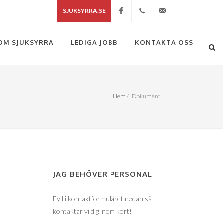
SJUKSYRRA.SE
Facebook
+46(0)704418085
info@sjuksyrra.se
OM SJUKSYRRA
LEDIGA JOBB
KONTAKTA OSS
Hem
/
Dokument
JAG BEHÖVER PERSONAL
Fyll i kontaktformuläret nedan så
kontaktar vi dig inom kort!