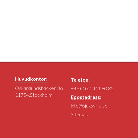
Huvudkontor:
Telefon:
Oskarslundsbacken 36
+46 (0)70 441 80 85
11754,Stockholm
Epostadress:
info@sjuksyrra.se
Sitemap