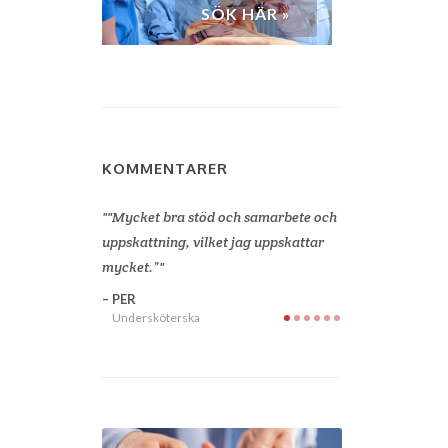
SÖK HÄR »
KOMMENTARER
obba för
"Mycket bra stöd och samarbete och
"Jag är så glad a
man, personlig
uppskattning, vilket jag uppskattar
började arbeta h
ndläggning av
mycket.”
en god kontakt 
och får snabb åt
PER
finns vid min sid
Undersköterska
uppdraget. Sjuks
värdesätter sin p
redan fram emot
för Sjuksyrra”