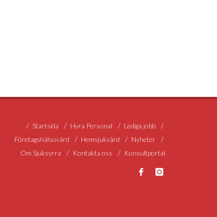
Startsida
Hyra Personal
Lediga jobb
Företagshälsovård
Hemsjukvård
Nyheter
Om Sjuksyrra
Kontakta oss
Konsultportal