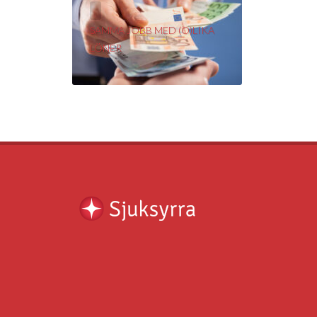
ELIN
Distriktsköterska
SAMMA JOBB MED (O)LIKA
LÖNER