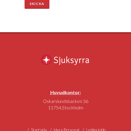
SKICKA
Huvudkontor:
Oskarslundsbacken 36
11754,Stockholm
Startsida
Hyra Personal
Lediga jobb