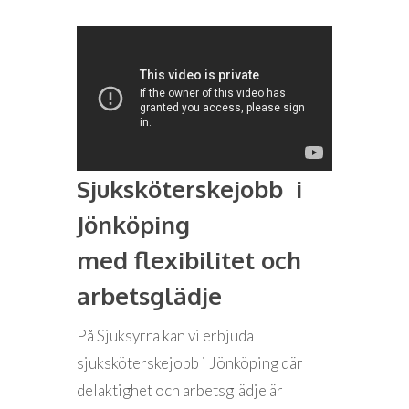
Sjuksköterskejobb i
Jönköping
med flexibilitet och
arbetsglädje
På Sjuksyrra kan vi erbjuda
sjuksköterskejobb i Jönköping där
delaktighet och arbetsglädje är