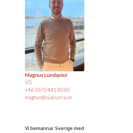
Magnus Lundqvist
VD
+46 (0)70 441 80 85
magnus@sjuksyrra.se
Vi bemannar Sverige med