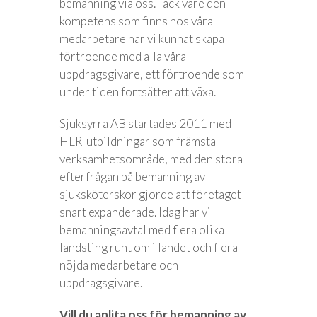
bemanning via oss. Tack vare den
kompetens som finns hos våra
medarbetare har vi kunnat skapa
förtroende med alla våra
uppdragsgivare, ett förtroende som
under tiden fortsätter att växa.
Sjuksyrra AB startades 2011 med
HLR-utbildningar som främsta
verksamhetsområde, med den stora
efterfrågan på bemanning av
sjuksköterskor gjorde att företaget
snart expanderade. Idag har vi
bemanningsavtal med flera olika
landsting runt om i landet och flera
nöjda medarbetare och
uppdragsgivare.
Vill du anlita oss för bemanning av