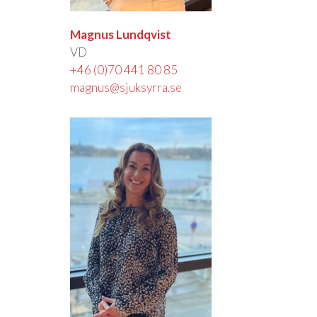
Magnus Lundqvist
VD
+46 (0)70 441 80 85
magnus@sjuksyrra.se