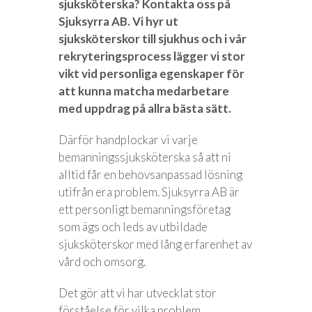
sjuksköterska? Kontakta oss på
Sjuksyrra AB. Vi hyr ut
sjuksköterskor till sjukhus och i vår
rekryteringsprocess lägger vi stor
vikt vid personliga egenskaper för
att kunna matcha medarbetare
med uppdrag på allra bästa sätt.
Därför handplockar vi varje
bemanningssjuksköterska så att ni
alltid får en behovsanpassad lösning
utifrån era problem. Sjuksyrra AB är
ett personligt bemanningsföretag
som ägs och leds av utbildade
sjuksköterskor med lång erfarenhet av
vård och omsorg.
Det gör att vi har utvecklat stor
förståelse för vilka problem,