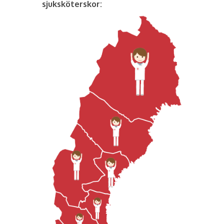
sjuksköterskor: