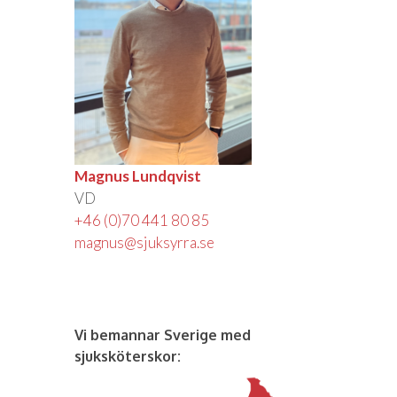
Magnus Lundqvist
VD
+46 (0)70 441 80 85
magnus@sjuksyrra.se
Vi bemannar Sverige med
sjuksköterskor: