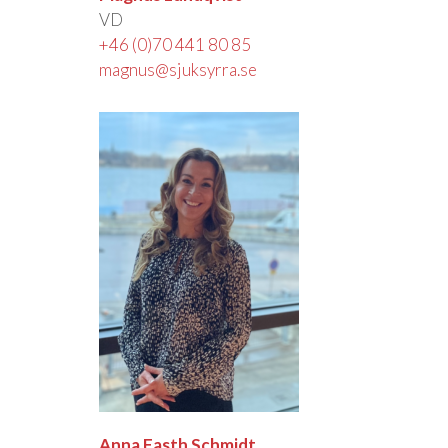
VD
+46 (0)70 441 80 85
magnus@sjuksyrra.se
Anna Fasth Schmidt