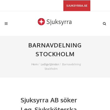
SJUKSYRRA.SE
BARNAVDELNING
STOCKHOLM
Hem
/
Lediga tjänster
/
Barnavdelning
Stockholm
Sjuksyrra AB söker
Leg. Sjuksköterska