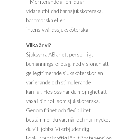
– Meriterande är om du är
vidareutbildad barnsjuksköterska,
barnmorska eller
intensivvårdssjuksköterska
Vilka är vi?
Sjuksyrra AB är ett personligt
bemanningsföretag med visionen att
ge legitimerade sjuksköterskor en
varierande och stimulerande
karriär. Hos oss har du möjlighet att
växa i din roll som sjuksköterska.
Genom frihet och flexibilitet
bestämmer du var, när och hur mycket
du vill jobba. Vi erbjuder dig
konkurrenskraftig lön, tjänstepension,