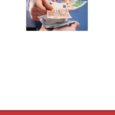
ELIN
Distriktsköterska
SAMMA JOBB MED (O)LIKA
LÖNER