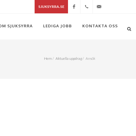
SJUKSYRRA.SE
Facebook
+46(0)704418085
info@sjuksyrra.se
OM SJUKSYRRA
LEDIGA JOBB
KONTAKTA OSS
Hem
/
Aktuella uppdrag
/
Ansök