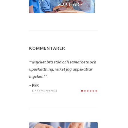
SÖK HÄR »
KOMMENTARER
obba för
"Mycket bra stöd och samarbete och
"Jag är så glad a
man, personlig
uppskattning, vilket jag uppskattar
började arbeta h
ndläggning av
mycket.”
en god kontakt 
och får snabb åt
PER
finns vid min sid
Undersköterska
uppdraget. Sjuks
värdesätter sin p
redan fram emot
för Sjuksyrra”