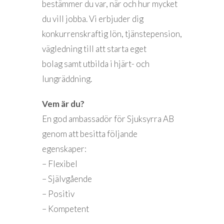
bestämmer du var, när och hur mycket
du vill jobba. Vi erbjuder dig
konkurrenskraftig lön, tjänstepension,
vägledning till att starta eget
bolag samt utbilda i hjärt- och
lungräddning.
Vem är du?
En god ambassadör för Sjuksyrra AB
genom att besitta följande
egenskaper:
– Flexibel
– Självgående
– Positiv
– Kompetent