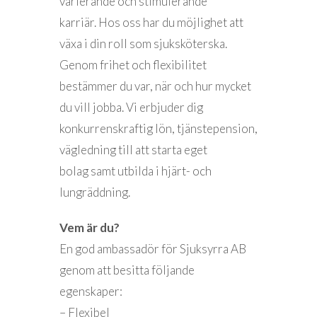
varierande och stimulerande
karriär. Hos oss har du möjlighet att
växa i din roll som sjuksköterska.
Genom frihet och flexibilitet
bestämmer du var, när och hur mycket
du vill jobba. Vi erbjuder dig
konkurrenskraftig lön, tjänstepension,
vägledning till att starta eget
bolag samt utbilda i hjärt- och
lungräddning.
Vem är du?
En god ambassadör för Sjuksyrra AB
genom att besitta följande
egenskaper:
– Flexibel