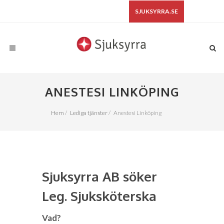
SJUKSYRRA.SE
ANESTESI LINKÖPING
Hem
/
Lediga tjänster
/
Anestesi Linköping
Sjuksyrra AB söker
Leg. Sjuksköterska
Vad?